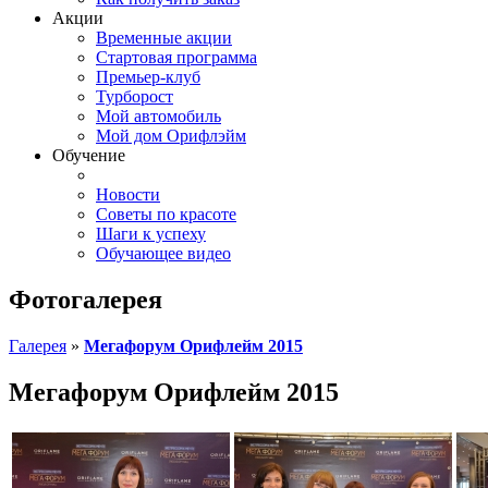
Акции
Временные акции
Стартовая программа
Премьер-клуб
Турборост
Мой автомобиль
Мой дом Орифлэйм
Обучение
Новости
Советы по красоте
Шаги к успеху
Обучающее видео
Фотогалерея
Галерея
»
Мегафорум Орифлейм 2015
Мегафорум Орифлейм 2015