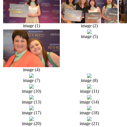
image (1)
image (2)
image (5)
image (4)
image (7)
image (8)
image (10)
image (11)
image (13)
image (14)
image (17)
image (18)
image (20)
image (21)