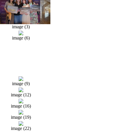
image (3)
image (6)
image (9)
image (12)
image (16)
image (19)
image (22)