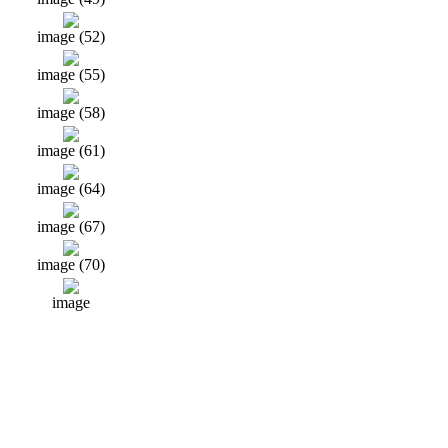
image (52)
image (55)
image (58)
image (61)
image (64)
image (67)
image (70)
image