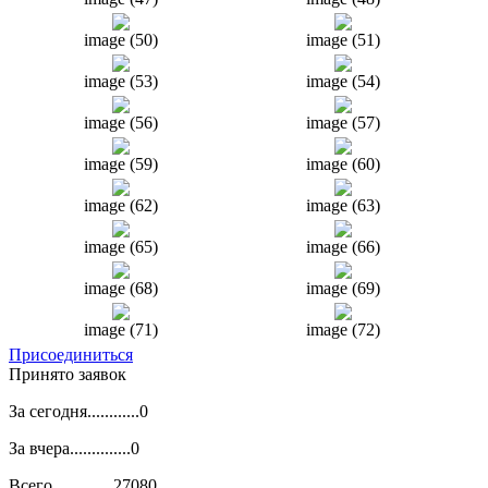
image (50)
image (51)
image (53)
image (54)
image (56)
image (57)
image (59)
image (60)
image (62)
image (63)
image (65)
image (66)
image (68)
image (69)
image (71)
image (72)
Присоединиться
Принято заявок
За сегодня............0
За вчера..............0
Всего..............27080