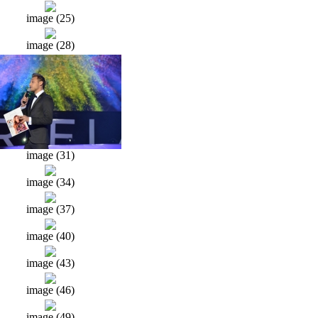
image (25)
image (28)
image (31)
image (34)
image (37)
image (40)
image (43)
image (46)
image (49)